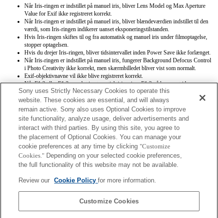
Når Iris-ringen er indstillet på manuel iris, bliver Lens Model og Max Aperture
Value for Exif ikke registreret korrekt.
Når Iris-ringen er indstillet på manuel iris, bliver blændeværdien indstillet til den
værdi, som Iris-ringen indikerer uanset eksponeringstilstanden.
Hvis Iris-ringen skiftes til og fra automatisk og manuel iris under filmoptagelse,
stopper optagelsen.
Hvis du drejer Iris-ringen, bliver tidsintervallet inden Power Save ikke forlænget.
Når Iris-ringen er indstillet på manuel iris, fungerer Background Defocus Control
i Photo Creativity ikke korrekt, men skærmbilledet bliver vist som normalt.
Exif-objektivnavne vil ikke blive registreret korrekt.
Når F1,2 eller F1,3 er valgt i automatisk iris, vises F1,3 på kameraet i begge
Sony uses Strictly Necessary Cookies to operate this
tilfælde, og den registrerede Exif-værdi er F1,3.
Når F1,2 er valgt i manuel iris, er den viste værdi på kameraet og den registrerede
website. These cookies are essential, and will always
Exif-værdi F1,3, men den faktiske blændeværdi anvendt til optagelse er F1,2.
remain active. Sony also uses Optional Cookies to improve
Når F1,7 er valgt i automatisk iris, er den registrerede Exif-værdi F1,7, men den
site functionality, analyze usage, deliver advertisements and
faktiske blændeværdi anvendt til optagelse er F1,8.
interact with third parties. By using this site, you agree to
Når F1,8 er valgt i manuel iris, er den viste værdi på kameraet F1,7, men den
the placement of Optional Cookies. You can manage your
faktiske blændeværdi anvendt til optagelse er F1,8.
cookie preferences at any time by clicking
Når kameraets eksponeringstrin er indstillet på basis af 0,3 stop, er det ikke muligt
"Customize
at registrere en blændeværdi på F1,2 som en brugertilpasset holdeindstilling. Du
Cookies."
Depending on your selected cookie preferences,
kan registrere en blændeværdi på F1,2, når eksponeringstrinet er indstillet på basis
the full functionality of this website may not be available.
af 0,5 stop.
Når eksponeringstrinnet er indstillet på basis af 0,3 stop, er det ikke muligt at
Review our
Cookie Policy
for more information.
indstille en blændeværdi på F1,2 eller F1,3 fra Imaging Edge Mobile eller
Imaging Edge Desktop (Remote).
Customize Cookies