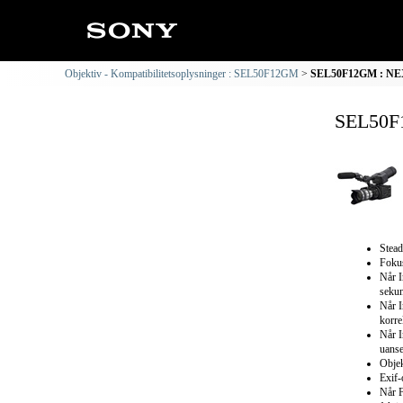
Objektiv - Kompatibilitetsoplysninger : SEL50F12GM
SEL50F12GM : NEX-
SEL50F1
Stead
Fokus
Når I
sekun
Når I
korre
Når I
uanse
Objek
Exif-
Når F