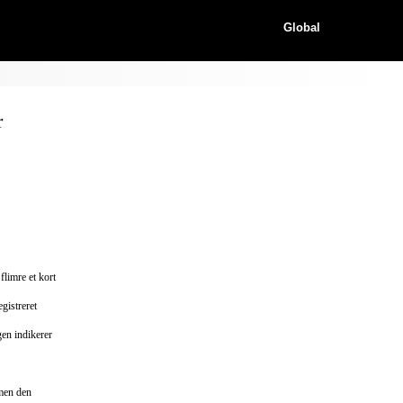
Global
r
flimre et kort
gistreret
gen indikerer
 men den