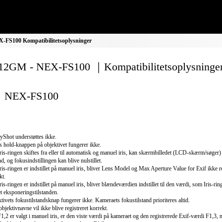
FS100 Kompatibilitetsoplysninger
2GM - NEX-FS100 ｜Kompatibilitetsoplysninge
NEX-FS100
yShot understøttes ikke.
 hold-knappen på objektivet fungerer ikke.
ris-ringen skiftes fra eller til automatisk og manuel iris, kan skærmbilledet (LCD-skærm/søger) 
d, og fokusindstillingen kan blive nulstillet.
ris-ringen er indstillet på manuel iris, bliver Lens Model og Max Aperture Value for Exif ikke re
kt.
ris-ringen er indstillet på manuel iris, bliver blændeværdien indstillet til den værdi, som Iris-rin
t eksponeringstilstanden.
tivets fokustilstandsknap fungerer ikke. Kameraets fokustilstand prioriteres altid.
objektivnavne vil ikke blive registreret korrekt.
1,2 er valgt i manuel iris, er den viste værdi på kameraet og den registrerede Exif-værdi F1,3,