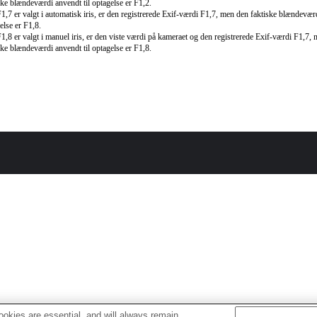
ske blændeværdi anvendt til optagelse er F1,2.
1,7 er valgt i automatisk iris, er den registrerede Exif-værdi F1,7, men den faktiske blændeværd
else er F1,8.
1,8 er valgt i manuel iris, er den viste værdi på kameraet og den registrerede Exif-værdi F1,7,
ske blændeværdi anvendt til optagelse er F1,8.
okies are essential, and will always remain