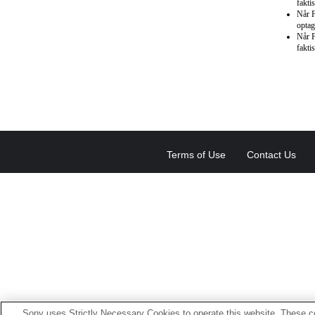
fakti
Når F
optag
Når F
fakti
Terms of Use
Contact Us
Sony uses Strictly Necessary Cookies to operate this website. These co