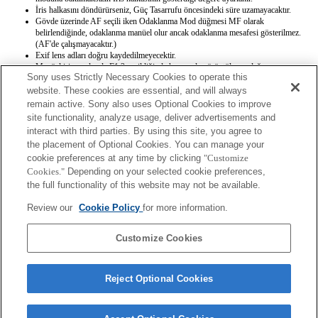
İris halkasını döndürürseniz, Güç Tasarrufu öncesindeki süre uzamayacaktır.
Gövde üzerinde AF seçili iken Odaklanma Mod düğmesi MF olarak
belirlendiğinde, odaklanma manüel olur ancak odaklanma mesafesi gösterilmez.
(AF'de çalışmayacaktır.)
Exif lens adları doğru kaydedilmeyecektir.
Manüel iris modunda F1.2 seçildiğinde kamerada görüntülenen değer ve
Sony uses Strictly Necessary Cookies to operate this
kaydedilen Exif değeri F1.3'tür ancak çekim için kullanılan gerçek diyafram değeri
F1.2'dir.
website. These cookies are essential, and will always
Otomatik iris modunda F1.7 seçildiğinde kaydedilen Exif değeri F1.7'dir ancak
remain active. Sony also uses Optional Cookies to improve
çekim için kullanılan gerçek diyafram değeri F1.8'dir.
site functionality, analyze usage, deliver advertisements and
Manüel iris modunda F1.8 seçildiğinde kamerada görüntülenen değer ve
interact with third parties. By using this site, you agree to
kaydedilen Exif değeri F1.7'tür ancak çekim için kullanılan gerçek diyafram değeri
the placement of Optional Cookies. You can manage your
F1.8'dir.
cookie preferences at any time by clicking
Kameranın pozlama adımı 0,3 duraklama esasına göre ayarlandığında özel tutma
"Customize
ayarı olarak bir F1.2 diyafram değeri kaydetmek mümkün değildir. Pozlama adımı
Cookies."
Depending on your selected cookie preferences,
0,5 duraklama esasına göre ayarlandığında bir F1.2 diyafram değeri
the full functionality of this website may not be available.
kaydedebilirsiniz.
Pozlama adımı 0,3 duraklama esasına göre ayarlandığında Imaging Edge Mobile
Review our
Cookie Policy
for more information.
veya Imaging Edge Desktop (Remote)'tan bir F1.2 veya F1.3 diyafram değeri
ayarlamak mümkün değildir.
Customize Cookies
Reject Optional Cookies
Terms of Use
Contact Us