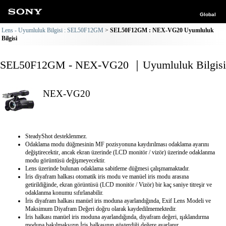
Global
Lens - Uyumluluk Bilgisi : SEL50F12GM
SEL50F12GM : NEX-VG20 Uyumluluk
Bilgisi
SEL50F12GM - NEX-VG20 ｜Uyumluluk Bilgisi
NEX-VG20
SteadyShot desteklenmez.
Odaklama modu düğmesinin MF pozisyonuna kaydırılması odaklama ayarını
değiştirecektir, ancak ekran üzerinde (LCD monitör / vizör) üzerinde odaklanma
modu görüntüsü değişmeyecektir.
Lens üzerinde bulunan odaklama sabitleme düğmesi çalışmamaktadır.
İris diyafram halkası otomatik iris modu ve manüel iris modu arasına
getirildiğinde, ekran görüntüsü (LCD monitör / Vizör) bir kaç saniye titreşir ve
odaklanma konumu sıfırlanabilir.
İris diyafram halkası manüel iris moduna ayarlandığında, Exif Lens Modeli ve
Maksimum Diyafram Değeri doğru olarak kaydedilmemektedir.
İris halkası manüel iris moduna ayarlandığında, diyafram değeri, ışıklandırma
moduna bakılmaksızın İris halkasının gösterdiği değere ayarlanır.