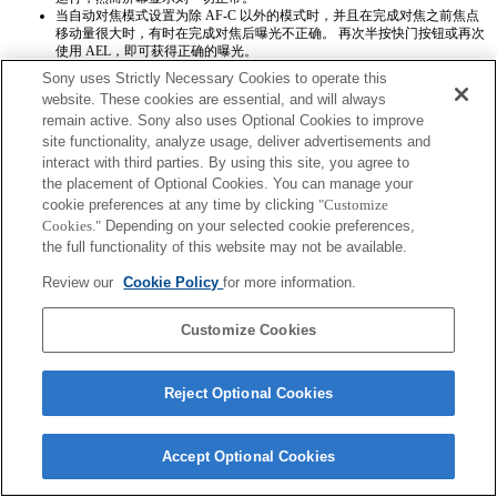
当自动对焦模式设置为除 AF-C 以外的模式时，并且在完成对焦之前焦点
移动量很大时，有时在完成对焦后曝光不正确。 再次半按快门按钮或再次
使用 AEL，即可获得正确的曝光。
Exif镜头名称将不会被正确记录。
Sony uses Strictly Necessary Cookies to operate this
website. These cookies are essential, and will always
remain active. Sony also uses Optional Cookies to improve
site functionality, analyze usage, deliver advertisements and
interact with third parties. By using this site, you agree to
the placement of Optional Cookies. You can manage your
cookie preferences at any time by clicking
"Customize
Terms of Use
Contact Us
Cookies."
Depending on your selected cookie preferences,
Copyright 2026 Sony Corporation
the full functionality of this website may not be available.
Review our
Cookie Policy
for more information.
Customize Cookies
Reject Optional Cookies
Accept Optional Cookies