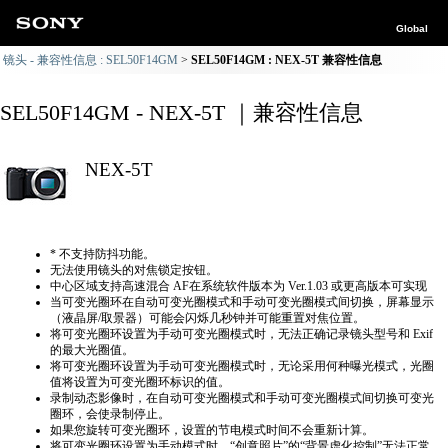
Global
镜头 - 兼容性信息 : SEL50F14GM
SEL50F14GM : NEX-5T 兼容性信息
SEL50F14GM - NEX-5T ｜兼容性信息
NEX-5T
* 不支持防抖功能。
无法使用镜头的对焦锁定按钮。
中心区域支持高速混合 AF在系统软件版本为 Ver.1.03 或更高版本可实现
当可变光圈环在自动可变光圈模式和手动可变光圈模式间切换，屏幕显示
（液晶屏/取景器）可能会闪烁几秒钟并可能重置对焦位置。
将可变光圈环设置为手动可变光圈模式时，无法正确​​记录镜头型号和 Exif
的最大光圈值。
将可变光圈环设置为手动可变光圈模式时，无论采用何种曝光模式，光圈
值将设置为可变光圈环标识的值。
录制动态影像时，在自动可变光圈模式和手动可变光圈模式间切换可变光
圈环，会使录制停止。
如果您旋转可变光圈环，设置的节电模式时间不会重新计算。
将可变光圈环设置为手动模式时，“创意照片”的“背景虚化控制”无法正常