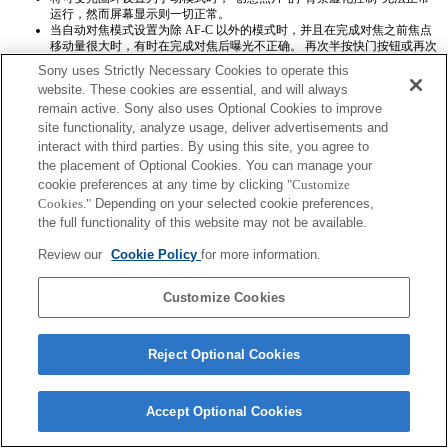
运行，然而屏幕显示则一切正常。
当自动对焦模式设置为除 AF-C 以外的模式时，并且在完成对焦之前焦点
移动量很大时，有时在完成对焦后曝光不正确。 再次半按快门按钮或再次
使用 AEL，即可获得正确的曝光。
Sony uses Strictly Necessary Cookies to operate this
Exif镜头名称将不会被正确记录。
website. These cookies are essential, and will always
remain active. Sony also uses Optional Cookies to improve
site functionality, analyze usage, deliver advertisements and
interact with third parties. By using this site, you agree to
the placement of Optional Cookies. You can manage your
cookie preferences at any time by clicking
"Customize
Cookies."
Depending on your selected cookie preferences,
Terms of Use
Contact Us
the full functionality of this website may not be available.
Copyright 2026 Sony Corporation
Review our
Cookie Policy
for more information.
Customize Cookies
Reject Optional Cookies
Accept Optional Cookies