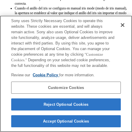
correcta.
Cuando el anillo del iris se configura en manual iris mode (modo de iris manual),
la apertura se establece al valor que indique el anillo del iris sin importar el modo
de exposición.
Sony uses Strictly Necessary Cookies to operate this
Si rotas el anillo del iris, no se extiende el tiempo anterior al Ahorro de Energía.
website. These cookies are essential, and will always
Cuando el interruptor de modo de enfoque se encuentra en MF (enfoque manual),
remain active. Sony also uses Optional Cookies to improve
mientras que AF (enfoque automático) ha sido seleccionado en el lado del cuerpo,
el modo de enfoque es manual pero la distancia de enfoque no se muestra.
site functionality, analyze usage, deliver advertisements and
(Tampoco funcionará el AF.)
interact with third parties. By using this site, you agree to
Cuando el modo de enfoque automático se establece en algún ajuste distinto a AF-
the placement of Optional Cookies. You can manage your
C y el nivel de movimiento de enfoque es notable hasta lograr enfocar, a veces la
cookie preferences at any time by clicking
"Customize
exposición resultante no es la correcta. La exposición correcta puede obtenerse
Cookies."
Depending on your selected cookie preferences,
volviendo a pulsar el obturador hasta la mitad o usando AEL de nuevo.
Los nombres de objetivos no se grabarán correctamente en los datos Exif.
the full functionality of this website may not be available.
Review our
Cookie Policy
for more information.
Customize Cookies
Terms of Use
Contact Us
Reject Optional Cookies
Copyright 2026 Sony Corporation
Accept Optional Cookies