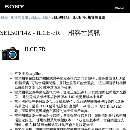
Global
鏡頭 - 相容性資訊 : SEL50F14Z
SEL50F14Z : ILCE-7R 相容性資訊
SEL50F14Z - ILCE-7R ｜相容性資訊
ILCE-7R
不支援 SteadyShot。
當光圈環在自動光圈模式與手動光圈模式之間切換時，螢幕畫面 (LCD 螢
幕/觀景窗) 可能會瞬間閃爍，且對焦位置可能會重設。 這些問題將於相機
系統軟體版本 1.02 或更新版本中修正。
當光圈環設為手動光圈模式時，無法正確記錄 Exif 的鏡頭型號與最大光圈
值。 此問題將於相機系統軟體版本 1.02 或更新版本中修正。
當相機的曝光分段設為以 0.5 級為單位，鏡頭的光圈環分段設為以 0.3 級
為單位時，螢幕 (LCD 螢幕/觀景窗) 畫面和 Exif 會以 0.5 級分段進行記
錄，而這些設定可能會跟實際的光圈值有所差異。
當光圈環設為手動光圈模式時，無論曝光模式為何，光圈值將會設為光圈
環指定的值。 使用相機系統軟體版本 1.02 或更新版本時，會自動設定光
圈值，但 A 和 M 曝光模式同樣地不會自動設定光圈。
錄製影片時，如果讓光圈環在自動光圈模式與手動光圈模式之間切換，錄