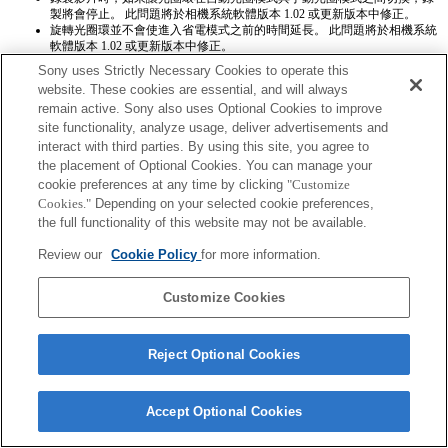
製將會停止。 此問題將於相機系統軟體版本 1.02 或更新版本中修正。
旋轉光圈環並不會使進入省電模式之前的時間延長。 此問題將於相機系統
軟體版本 1.02 或更新版本中修正。
使用記憶功能登錄設定時，光圈值將無法正確登錄。
Sony uses Strictly Necessary Cookies to operate this
在影片模式下待機或是錄製影片期間，鏡頭都會切換到 MF 模式。將相機
website. These cookies are essential, and will always
系統軟體更新至 3.10 或更新版本後，就會啟用自動對焦功能。
remain active. Sony also uses Optional Cookies to improve
site functionality, analyze usage, deliver advertisements and
interact with third parties. By using this site, you agree to
the placement of Optional Cookies. You can manage your
cookie preferences at any time by clicking
"Customize
Cookies."
Depending on your selected cookie preferences,
the full functionality of this website may not be available.
Terms of Use
Contact Us
Copyright 2026 Sony Corporation
Review our
Cookie Policy
for more information.
Customize Cookies
Reject Optional Cookies
Accept Optional Cookies