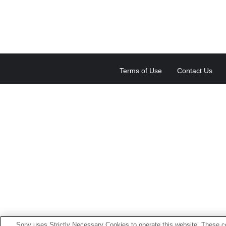
Terms of Use
Contact Us
Sony uses Strictly Necessary Cookies to operate this website. These co