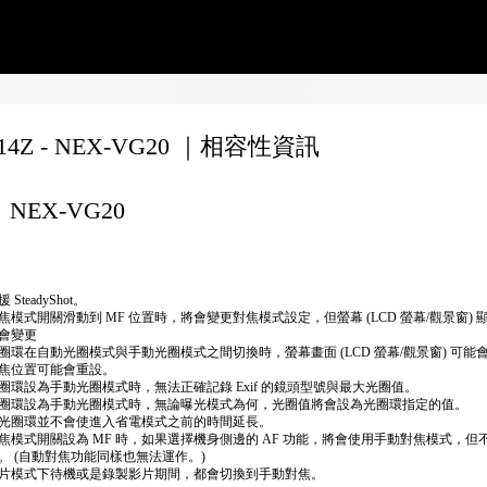
F14Z - NEX-VG20 ｜相容性資訊
NEX-VG20
 SteadyShot。
焦模式開關滑動到 MF 位置時，將會變更對焦模式設定，但螢幕 (LCD 螢幕/觀景窗)
會變更
圈環在自動光圈模式與手動光圈模式之間切換時，螢幕畫面 (LCD 螢幕/觀景窗) 可能
焦位置可能會重設。
圈環設為手動光圈模式時，無法正確記錄 Exif 的鏡頭型號與最大光圈值。
圈環設為手動光圈模式時，無論曝光模式為何，光圈值將會設為光圈環指定的值。
光圈環並不會使進入省電模式之前的時間延長。
焦模式開關設為 MF 時，如果選擇機身側邊的 AF 功能，將會使用手動對焦模式，但
。 (自動對焦功能同樣也無法運作。)
片模式下待機或是錄製影片期間，都會切換到手動對焦。