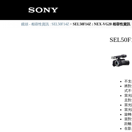
鏡頭 - 相容性資訊 : SEL50F14Z
SEL50F14Z : NEX-VG20 相容性資訊
SEL50
不支援
將對
式不
當光
且對
當光
當光
旋轉
當對
距離
在影