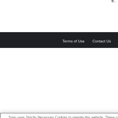
常。
Terms of Use
Contact Us
Sony uses Strictly Necessary Cookies to operate this website. These co