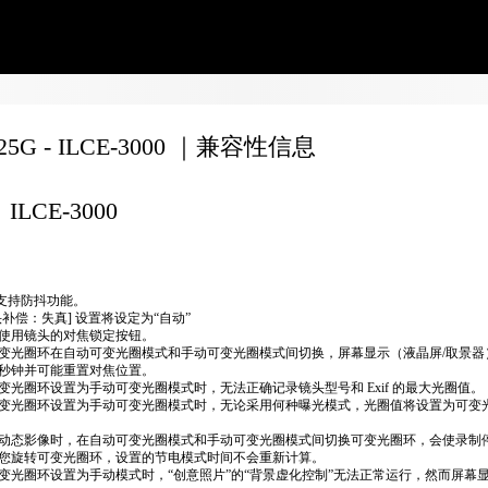
F25G - ILCE-3000 ｜兼容性信息
ILCE-3000
不支持防抖功能。
头补偿：失真] 设置将设定为“自动”
使用镜头的对焦锁定按钮。
变光圈环在自动可变光圈模式和手动可变光圈模式间切换，屏幕显示（液晶屏/取景器
秒钟并可能重置对焦位置。
变光圈环设置为手动可变光圈模式时，无法正确​​记录镜头型号和 Exif 的最大光圈值。
变光圈环设置为手动可变光圈模式时，无论采用何种曝光模式，光圈值将设置为可变
动态影像时，在自动可变光圈模式和手动可变光圈模式间切换可变光圈环，会使录制
您旋转可变光圈环，设置的节电模式时间不会重新计算。
变光圈环设置为手动模式时，“创意照片”的“背景虚化控制”无法正常运行，然而屏幕