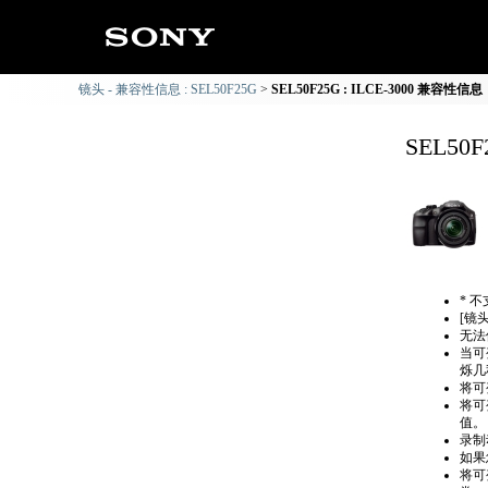
镜头 - 兼容性信息 : SEL50F25G
SEL50F25G : ILCE-3000 兼容性信息
SEL50
* 
[镜
无法
当可
烁几
将可
将可
值。
录制
如果
将可