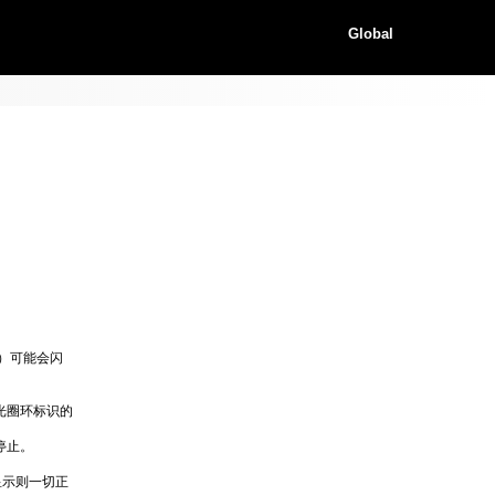
Global
）可能会闪
光圈环标识的
停止。
显示则一切正