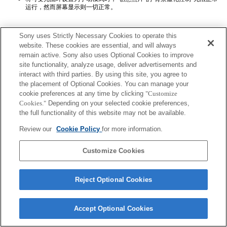
运行，然而屏幕显示则一切正常。
Sony uses Strictly Necessary Cookies to operate this
website. These cookies are essential, and will always
remain active. Sony also uses Optional Cookies to improve
site functionality, analyze usage, deliver advertisements and
interact with third parties. By using this site, you agree to
Terms of Use
Contact Us
Copyright 2026 Sony Corporation
the placement of Optional Cookies. You can manage your
cookie preferences at any time by clicking
"Customize
Cookies."
Depending on your selected cookie preferences,
the full functionality of this website may not be available.
Review our
Cookie Policy
for more information.
Customize Cookies
Reject Optional Cookies
Accept Optional Cookies