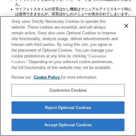
ん。
マイフォトスタイルの背景ぼかし機能はマニュアルアイリスモード時に
は使用できませんが、背景ぼかしのメニューが表示されてしまいます。
Sony uses Strictly Necessary Cookies to operate this
website. These cookies are essential, and will always
remain active. Sony also uses Optional Cookies to improve
site functionality, analyze usage, deliver advertisements and
interact with third parties. By using this site, you agree to
the placement of Optional Cookies. You can manage your
ご利用条件
プライバシーポリシー
cookie preferences at any time by clicking
"Customize
Copyright 2026 Sony Corporation
Cookies."
Depending on your selected cookie preferences,
the full functionality of this website may not be available.
Review our
Cookie Policy
for more information.
Customize Cookies
Reject Optional Cookies
Accept Optional Cookies