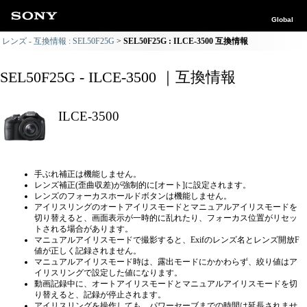
Global
レンズ - 互換情報 : SEL50F25G
SEL50F25G : ILCE-3500 互換情報
SEL50F25G - ILCE-3500 ｜互換情報
ILCE-3500
手ぶれ補正は機能しません。
レンズ補正(歪曲収差)が強制的に[オート]に設定されます。
レンズのフォーカスホールドボタンは機能しません。
アイリスリングのオートアイリスモードとマニュアルアイリスモードを
切り替えると、画面表示が一時的に乱れたり、フォーカス位置がリセッ
トされる場合があります。
マニュアルアイリスモードで撮影すると、Exifのレンズ名とレンズ開放F
値が正しく記録されません。
マニュアルアイリスモード時は、露出モードにかかわらず、絞り値はア
イリスリングで設定した値になります。
動画記録中に、オートアイリスモードとマニュアルアイリスモードを切
り替えると、記録が停止されます。
アイリスリングを操作しても、パワーセーブまでの時間は延長されませ