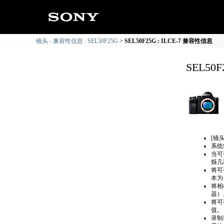
镜头 - 兼容性信息 : SEL50F25G
SEL50F25G : ILCE-7 兼容性信息
SEL50
[镜
系统
当可
烁几
将可
本为
将相
器）
将可
值。
录制