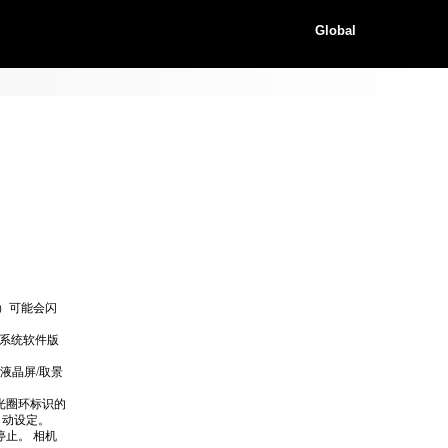
Global
）可能会闪
 系统软件版
（液晶屏/取景
光圈环标识的
可自动设定。
止。 相机