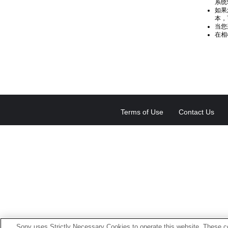
系统
如果
本，
当您
在相
Terms of Use
Contact Us
Sony uses Strictly Necessary Cookies to operate this website. These co