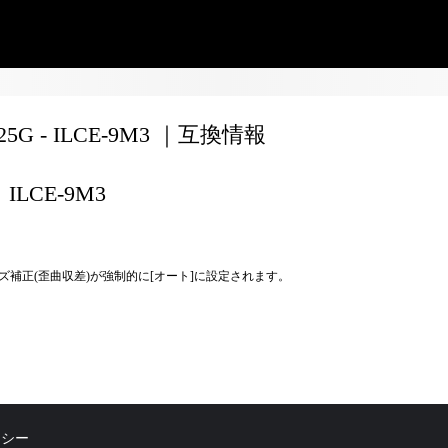
F25G - ILCE-9M3 ｜互換情報
ILCE-9M3
ズ補正(歪曲収差)が強制的に[オート]に設定されます。
リシー