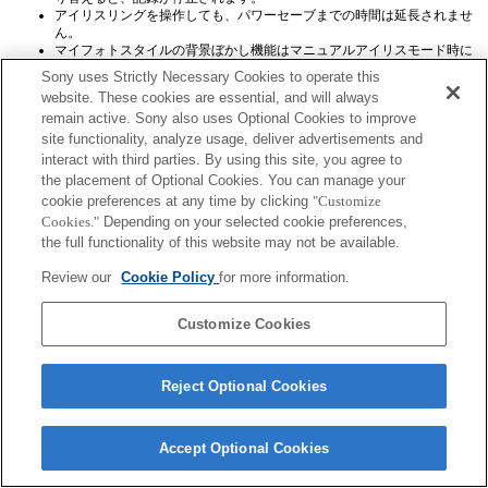
アイリスリングを操作しても、パワーセーブまでの時間は延長されませ
ん。
マイフォトスタイルの背景ぼかし機能はマニュアルアイリスモード時に
は使用できませんが、背景ぼかしのメニューが表示されてしまいます。
Sony uses Strictly Necessary Cookies to operate this
website. These cookies are essential, and will always
remain active. Sony also uses Optional Cookies to improve
site functionality, analyze usage, deliver advertisements and
interact with third parties. By using this site, you agree to
the placement of Optional Cookies. You can manage your
cookie preferences at any time by clicking
"Customize
ご利用条件
プライバシーポリシー
Cookies."
Depending on your selected cookie preferences,
Copyright 2026 Sony Corporation
the full functionality of this website may not be available.
Review our
Cookie Policy
for more information.
Customize Cookies
Reject Optional Cookies
Accept Optional Cookies