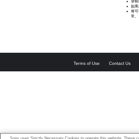
录制
如果
将可
常。
Terms of Use
Contact Us
Sony uses Strictly Necessary Cookies to operate this website. These co