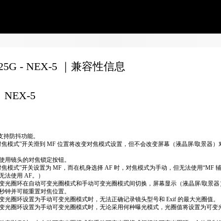
F25G - NEX-5 ｜兼容性信息
NEX-5
不支持防抖功能。
对焦模式”开关滑到 MF 位置将改变对焦模式设置，但不会改变屏幕（液晶屏/取景器）
使用镜头的对焦锁定按钮。
对焦模式”开关设置为 MF，而在机身选择 AF 时，对焦模式为手动，但无法使用“MF 
无法使用 AF。）
变光圈环在自动可变光圈模式和手动可变光圈模式间切换，屏幕显示（液晶屏/取景器
秒钟并可能重置对焦位置。
变光圈环设置为手动可变光圈模式时，无法正确​​记录镜头型号和 Exif 的最大光圈值。
变光圈环设置为手动可变光圈模式时，无论采用何种曝光模式，光圈值将设置为可变