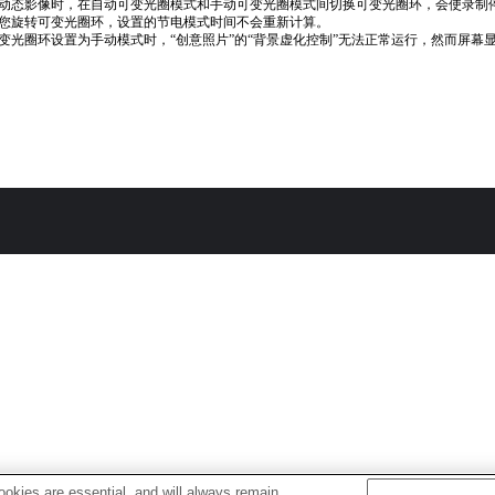
动态影像时，在自动可变光圈模式和手动可变光圈模式间切换可变光圈环，会使录制
您旋转可变光圈环，设置的节电模式时间不会重新计算。
变光圈环设置为手动模式时，“创意照片”的“背景虚化控制”无法正常运行，然而屏幕
okies are essential, and will always remain