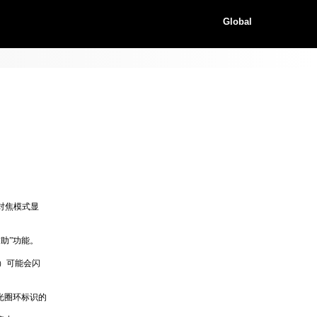
Global
对焦模式显
辅助”功能。
）可能会闪
光圈环标识的