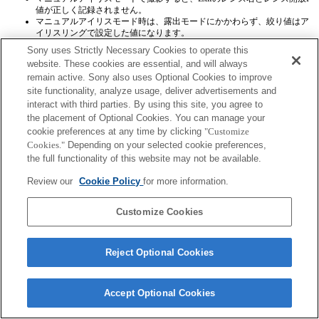
値が正しく記録されません。
マニュアルアイリスモード時は、露出モードにかかわらず、絞り値はア
イリスリングで設定した値になります。
動画記録中に、オートアイリスモードとマニュアルアイリスモードを切
Sony uses Strictly Necessary Cookies to operate this
り替えると、記録が停止されます。
website. These cookies are essential, and will always
アイリスリングを操作しても、パワーセーブまでの時間は延長されませ
remain active. Sony also uses Optional Cookies to improve
ん。
マイフォトスタイルの背景ぼかし機能はマニュアルアイリスモード時に
site functionality, analyze usage, deliver advertisements and
は使用できませんが、背景ぼかしのメニューが表示されてしまいます。
interact with third parties. By using this site, you agree to
the placement of Optional Cookies. You can manage your
cookie preferences at any time by clicking
"Customize
Cookies."
Depending on your selected cookie preferences,
the full functionality of this website may not be available.
Review our
Cookie Policy
for more information.
ご利用条件
プライバシーポリシー
Copyright 2026 Sony Corporation
Customize Cookies
Reject Optional Cookies
Accept Optional Cookies