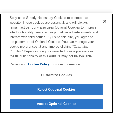
Sony uses Strictly Necessary Cookies to operate this
website. These cookies are essential, and will always
ご利用条件
プライバシーポリシー
remain active. Sony also uses Optional Cookies to improve
Copyright 2026 Sony Corporation
site functionality, analyze usage, deliver advertisements and
interact with third parties. By using this site, you agree to
the placement of Optional Cookies. You can manage your
cookie preferences at any time by clicking
"Customize
Cookies."
Depending on your selected cookie preferences,
the full functionality of this website may not be available.
Review our
Cookie Policy
for more information.
Customize Cookies
Reject Optional Cookies
Accept Optional Cookies