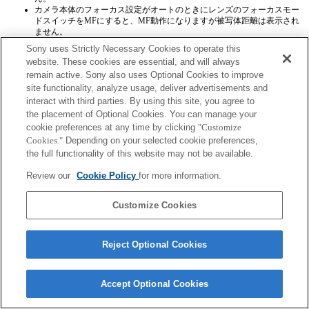
カメラ本体のフォーカス設定がオートのときにレンズのフォーカスモー
ドスイッチをMFにすると、MF動作になりますが被写体距離は表示され
ません。
Sony uses Strictly Necessary Cookies to operate this
website. These cookies are essential, and will always
remain active. Sony also uses Optional Cookies to improve
site functionality, analyze usage, deliver advertisements and
interact with third parties. By using this site, you agree to
the placement of Optional Cookies. You can manage your
ご利用条件
プライバシーポリシー
cookie preferences at any time by clicking
"Customize
Copyright 2026 Sony Corporation
Cookies."
Depending on your selected cookie preferences,
the full functionality of this website may not be available.
Review our
Cookie Policy
for more information.
Customize Cookies
Reject Optional Cookies
Accept Optional Cookies