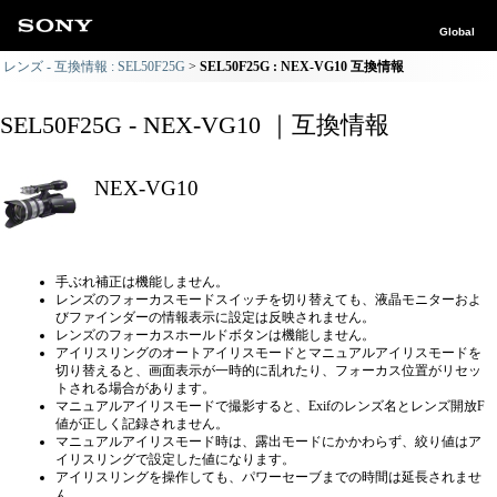
Global
レンズ - 互換情報 : SEL50F25G
SEL50F25G : NEX-VG10 互換情報
SEL50F25G - NEX-VG10 ｜互換情報
NEX-VG10
手ぶれ補正は機能しません。
レンズのフォーカスモードスイッチを切り替えても、液晶モニターおよ
びファインダーの情報表示に設定は反映されません。
レンズのフォーカスホールドボタンは機能しません。
アイリスリングのオートアイリスモードとマニュアルアイリスモードを
切り替えると、画面表示が一時的に乱れたり、フォーカス位置がリセッ
トされる場合があります。
マニュアルアイリスモードで撮影すると、Exifのレンズ名とレンズ開放F
値が正しく記録されません。
マニュアルアイリスモード時は、露出モードにかかわらず、絞り値はア
イリスリングで設定した値になります。
アイリスリングを操作しても、パワーセーブまでの時間は延長されませ
ん。