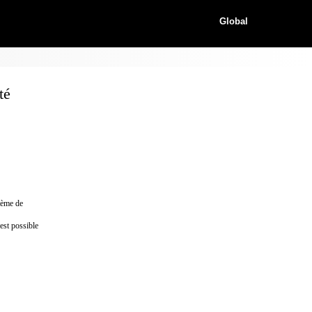
Global
té
stème de
 est possible