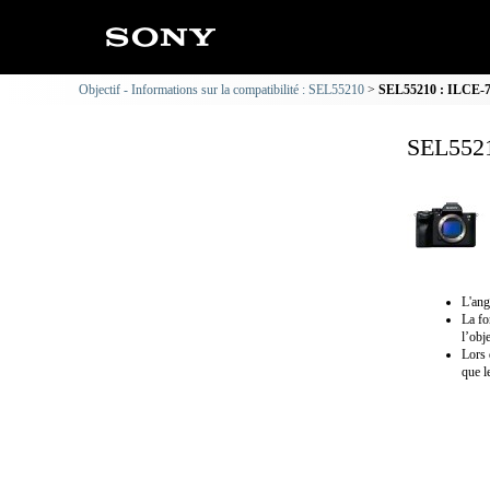
Objectif - Informations sur la compatibilité : SEL55210
SEL55210 : ILCE-7S
SEL5521
L'ang
La fo
l’obje
Lors 
que l