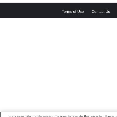
Terms of Use
Contact Us
Sony uses Strictly Necessary Cookies to operate this website. These co