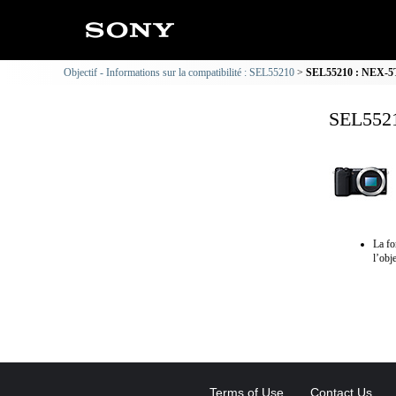
Objectif - Informations sur la compatibilité : SEL55210
SEL55210 : NEX-5T 
SEL5521
La fo
l’obje
Terms of Use
Contact Us