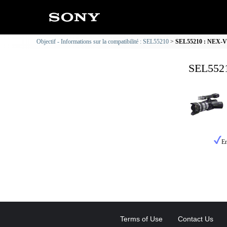
Objectif - Informations sur la compatibilité : SEL55210
SEL55210 : NEX-VG1
SEL5521
En
Terms of Use
Contact Us