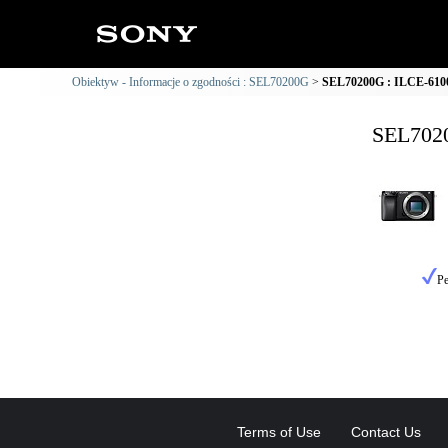
Obiektyw - Informacje o zgodności : SEL70200G
SEL70200G : ILCE-6100 
SEL7020
Pe
Terms of Use
Contact Us