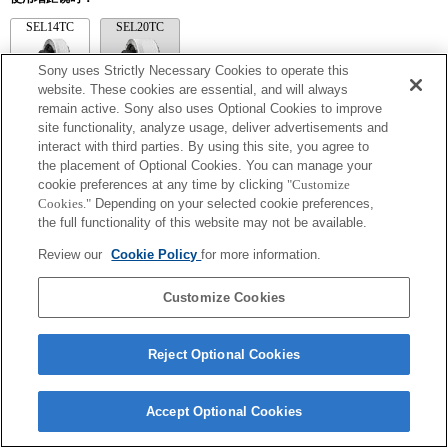
SEL14TC
SEL20TC
Sony uses Strictly Necessary Cookies to operate this
website. These cookies are essential, and will always
remain active. Sony also uses Optional Cookies to improve
site functionality, analyze usage, deliver advertisements and
SEL14TC
interact with third parties. By using this site, you agree to
[镜头补偿：失真] 设置将设定为“自动”
the placement of Optional Cookies. You can manage your
当自动对焦模式设置为除 AF-C 以外的模式时，并且在完成对焦之前焦点移
cookie preferences at any time by clicking
"Customize
动量很大时，有时在完成对焦后曝光不正确。 再次半按快门按钮或再次使用
Cookies."
Depending on your selected cookie preferences,
AEL，即可获得正确的曝光。
the full functionality of this website may not be available.
Exif 鏡頭名的焦距和最大光圈會以放大倍數值列出。然而，如光圈值乘以放
大倍數為 10 或更高時，便無法正確顯示。
Review our
Cookie Policy
for more information.
Customize Cookies
Reject Optional Cookies
Terms of Use
Contact Us
Copyright 2026 Sony Corporation
Accept Optional Cookies