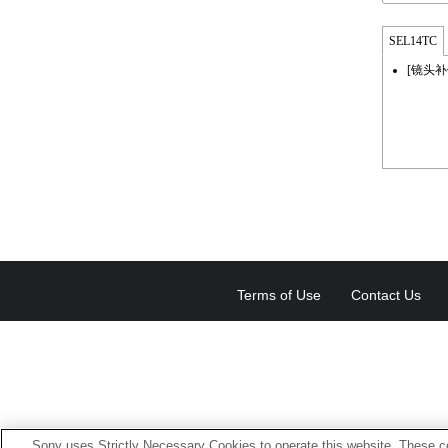
SEL14TC
[镜头补
Terms of Use
Contact Us
Sony uses Strictly Necessary Cookies to operate this website. These co