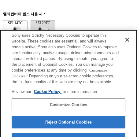
텔레컨버터 렌즈 사용 시：
SEL14TC
SEL20TC
Sony uses Strictly Necessary Cookies to operate this
website. These cookies are essential, and will always
remain active. Sony also uses Optional Cookies to improve
site functionality, analyze usage, deliver advertisements and
SEL14TC
interact with third parties. By using this site, you agree to
[렌즈 보정: 왜곡] 값이 "자동"으로 설정됩니다.
the placement of Optional Cookies. You can manage your
AF 모드가 AF-C 외의 다른 항목으로 설정되어 있고 초점이 고정되기까지 초
cookie preferences at any time by clicking
"Customize
점 이동량이 크다면, 초점이 고정된 후에도 노출이 부정확할 수 있습니다. 카
Cookies."
Depending on your selected cookie preferences,
메라에 시스템 소프트웨어 버전 1.20 이상이 설치된 경우 이 기능을 지원합니
the full functionality of this website may not be available.
다.
확대 값 사용 시 해당 Exif 렌즈 이름의 초점 거리 및 최대 조리개가 나열됩니
Review our
Cookie Policy
for more information.
다. 그러나, 확대 값과 조리개 값을 곱한 값이 10 이상일 경우 올바르게 표시되
지 않습니다. 카메라 시스템 소프트웨어를 3.10 이상으로 업데이트하면 텔레
컨버터 이름과 함께 렌즈 이름도 나열됩니다.
Customize Cookies
Reject Optional Cookies