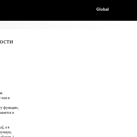
Global
ости
ая
 или в
эту функцию,
ывается в
], а в
ручную,