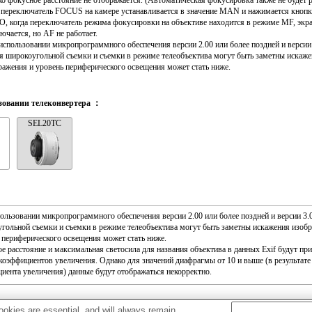
ко фокусное расстояние не отображается. (Автоматическая фокусировка также не будет р
 переключатель FOCUS на камере устанавливается в значение MAN и нажимается кно
, когда переключатель режима фокусировки на объективе находится в режиме MF, экр
ючается, но AF не работает.
использовании микропрограммного обеспечения версии 2.00 или более поздней и версии 
я широкоугольной съемки и съемки в режиме телеобъектива могут быть заметны искаж
ражения и уровень периферического освещения может стать ниже.
зовании телеконвертера ：
SEL20TC
ользовании микропрограммного обеспечения версии 2.00 или более поздней и версии 3.
гольной съемки и съемки в режиме телеобъектива могут быть заметны искажения изоб
 периферического освещения может стать ниже.
е расстояние и максимальная светосила для названия объектива в данных Exif будут при
коэффициентов увеличения. Однако для значений диафрагмы от 10 и выше (в результат
иента увеличения) данные будут отображаться некорректно.
okies are essential, and will always remain