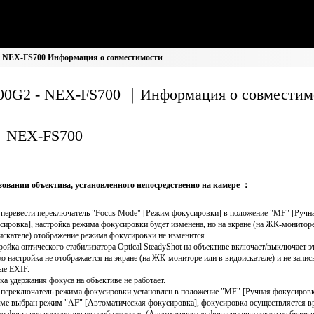
: NEX-FS700 Информация о совместимости
00G2 - NEX-FS700 ｜Информация о совместим
NEX-FS700
овании объектива, установленного непосредственно на камере ：
 перевести переключатель "Focus Mode" [Режим фокусировки] в положение "MF" [Ручн
сировка], настройка режима фокусировки будет изменена, но на экране (на ЖК-мониторе
искателе) отображение режима фокусировки не изменится.
ройка оптического стабилизатора Optical SteadyShot на объективе включает/выключает 
ко настройка не отображается на экране (на ЖК-мониторе или в видоискателе) и не запис
ые EXIF.
ка удержания фокуса на объективе не работает.
 переключатель режима фокусировки установлен в положение "MF" [Ручная фокусировка
еме выбран режим "AF" [Автоматическая фокусировка], фокусировка осуществляется в