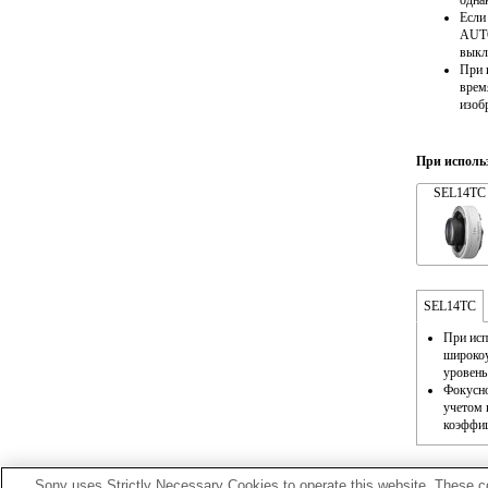
одна
Если
AUTO
выкл
При 
врем
изоб
При исполь
SEL14TC
SEL14TC
При исп
широкоу
уровень
Фокусно
учетом 
коэффиц
Sony uses Strictly Necessary Cookies to operate this website. These co