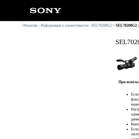
Объектив - Информация о совместимости : SEL70200G2
SEL70200G2 
SEL702
При использ
Если
фоку
видо
Наст
одна
данн
Кноп
Если
сист