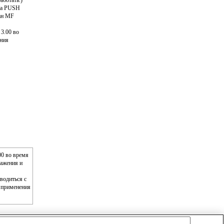
аботать.)
пка PUSH
ан MF
3.00 во
ения
00 во время
ражения и
водиться с
е применения