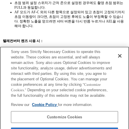
초점 범위 설정 스위치가 근처 존으로 설정된 경우에도 촬영 초점 범위는
FULL과 동일합니다.
AF 모드가 AF-C 외의 다른 항목으로 설정되어 있고 초점이 고정되기까지
초점 이동량이 크다면, 초점이 고정된 후에도 노출이 부정확할 수 있습니
다. 정확한 노출을 얻으려면 셔터 버튼을 다시 반쯤 누르거나 AEL을 사용
해야 합니다.
텔레컨버터 렌즈 사용 시：
SEL14TC
SEL20TC
Sony uses Strictly Necessary Cookies to operate this
website. These cookies are essential, and will always
remain active. Sony also uses Optional Cookies to improve
site functionality, analyze usage, deliver advertisements and
interact with third parties. By using this site, you agree to
the placement of Optional Cookies. You can manage your
SEL14TC
cookie preferences at any time by clicking
"Customize
AF 모드가 AF-C 외의 다른 항목으로 설정되어 있고 초점이 고정되기까지 초
Cookies."
Depending on your selected cookie preferences,
점 이동량이 크다면, 초점이 고정된 후에도 노출이 부정확할 수 있습니다. 정
the full functionality of this website may not be available.
확한 노출을 얻으려면 셔터 버튼을 다시 반쯤 누르거나 AEL을 사용해야 합니
다.
Review our
Cookie Policy
for more information.
확대 값 사용 시 해당 Exif 렌즈 이름의 초점 거리 및 최대 조리개가 나열됩니
다. 그러나, 확대 값과 조리개 값을 곱한 값이 10 이상일 경우 올바르게 표시되
지 않습니다.
Customize Cookies