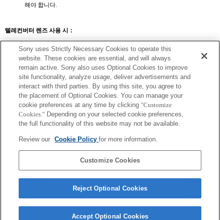
해야 합니다.
텔레컨버터 렌즈 사용 시：
SEL14TC
SEL20TC
Sony uses Strictly Necessary Cookies to operate this
website. These cookies are essential, and will always
remain active. Sony also uses Optional Cookies to improve
site functionality, analyze usage, deliver advertisements and
interact with third parties. By using this site, you agree to
the placement of Optional Cookies. You can manage your
SEL14TC
cookie preferences at any time by clicking
"Customize
AF 모드가 AF-C 외의 다른 항목으로 설정되어 있고 초점이 고정되기까지 초
Cookies."
Depending on your selected cookie preferences,
점 이동량이 크다면, 초점이 고정된 후에도 노출이 부정확할 수 있습니다. 정
the full functionality of this website may not be available.
확한 노출을 얻으려면 셔터 버튼을 다시 반쯤 누르거나 AEL을 사용해야 합니
다.
Review our
Cookie Policy
for more information.
확대 값 사용 시 해당 Exif 렌즈 이름의 초점 거리 및 최대 조리개가 나열됩니
다. 그러나, 확대 값과 조리개 값을 곱한 값이 10 이상일 경우 올바르게 표시되
지 않습니다.
Customize Cookies
Reject Optional Cookies
Accept Optional Cookies
Terms of Use
Contact Us