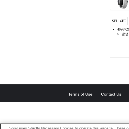
SEL14TC
4096
이 발생
Terms of Use
Contact Us
Sony uses Strictly Necessary Cookies to operate this website. These co