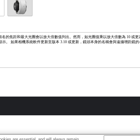
f 鏡頭名的焦距和最大光圈會以放大倍數值列出。然而，如光圈值乘以放大倍數為 10 或
顯示。 如果相機系統軟件更新至版本 3.10 或更新，鏡頭本身的名稱會與遠攝增距鏡
okies are essential, and will always remain