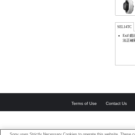
SEL14TC
Exi
法正確
Terms of Use
Contact Us
Sony uses Strictly Necessary Cookies to operate this website. These co