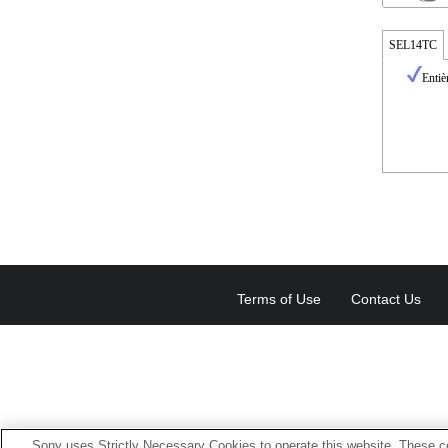
SEL14TC
Entiè
Terms of Use
Contact Us
Sony uses Strictly Necessary Cookies to operate this website. These co