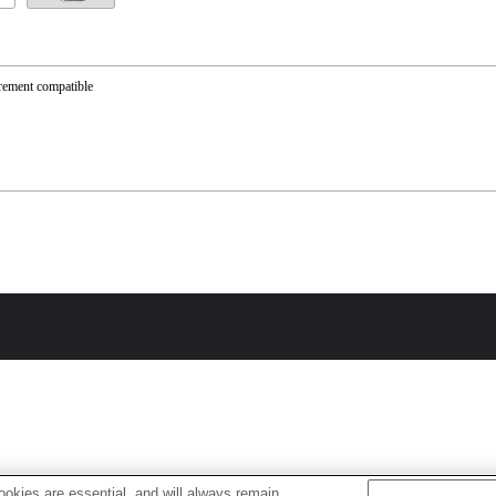
rement compatible
okies are essential, and will always remain