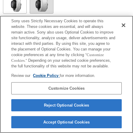
Sony uses Strictly Necessary Cookies to operate this
SEL14TC
website. These cookies are essential, and will always
remain active. Sony also uses Optional Cookies to improve
Exif 鏡頭名的焦距和最大光圈會以放大倍數值列出。然而，如光圈值乘以放
site functionality, analyze usage, deliver advertisements and
大倍數為 10 或更高時，便無法正確顯示。
interact with third parties. By using this site, you agree to
the placement of Optional Cookies. You can manage your
cookie preferences at any time by clicking
"Customize
Cookies."
Depending on your selected cookie preferences,
the full functionality of this website may not be available.
Review our
Cookie Policy
for more information.
Customize Cookies
Terms of Use
Contact Us
Copyright 2026 Sony Corporation
Reject Optional Cookies
Accept Optional Cookies