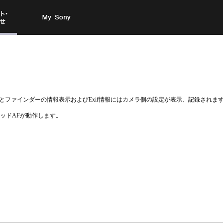
お問い
My Sony
合わせ
ファインダーの情報表示およびExif情報にはカメラ側の設定が表示、記録されま
リッドAFが動作します。