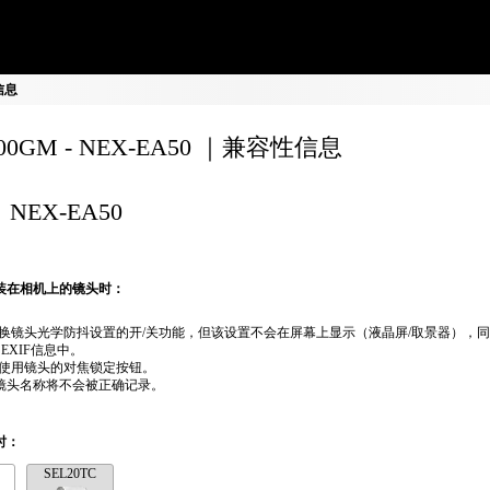
性信息
200GM - NEX-EA50 ｜兼容性信息
NEX-EA50
装在相机上的镜头时：
换镜头光学防抖设置的开/关功能，但该设置不会在屏幕上显示（液晶屏/取景器），
 EXIF信息中。
使用镜头的对焦锁定按钮。
if镜头名称将不会被正确记录。
时：
SEL20TC