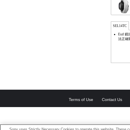
SEL14TC
Exi
法正確
Terms of Use
Contact Us
Sony uses Strictly Necessary Cookies to operate this website. These co