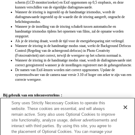
scherm (LCD-monitor/zoeker) en Exif opgenomen op 0,5 stopbasis, en deze
kunnen verschillen van de eigenlijke diafragmawaarde.
Wanneer de irisring is ingesteld op de handmatige irismodus, wordt de
diafragmawaarde ingesteld op de waarde die de irisring aangeeft, ongeacht de
belichtingsmodus.
Wanneer je de instelling van de irisring schakelt tussen automatische en
handmatige irismodus tijdens het opnemen van films, zal de opname worden
stopgezet.
Als je de irisring draait, wordt de tijd voor de energiebesparing niet verlengd.
Wanneer de irisring in de handmatige modus staat, werkt de Background Defocus
Control (Regeling van de achtergrond-defocus) in Photo Creativity
(Fotocreativiteit) niet correct, terwijl de weergave op het scherm normaal is.
Wanneer de irisring in de handmatige modus staat, wordt de diafragmawaarde niet
correct geregistreerd wanneer je de instellingen registreert met de geheugenfunctie.
De namen van Exif-lenzen worden niet correct opgenomen. Update de
systeemsoftware van de camera naar versie 3.10 of hoger om zeker te zijn van een
correcte weergave.
Bij gebruik van een teleconverterlens：
Sony uses Strictly Necessary Cookies to operate this
SEL14TC
SEL20TC
website. These cookies are essential, and will always
remain active. Sony also uses Optional Cookies to improve
site functionality, analyze usage, deliver advertisements and
interact with third parties. By using this site, you agree to
the placement of Optional Cookies. You can manage your