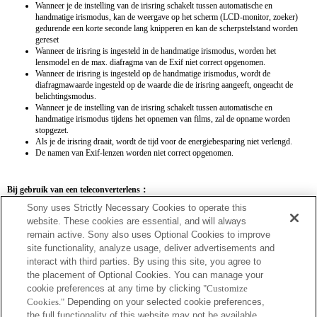
Wanneer je de instelling van de irisring schakelt tussen automatische en
handmatige irismodus, kan de weergave op het scherm (LCD-monitor, zoeker)
gedurende een korte seconde lang knipperen en kan de scherpstelstand worden
gereset
Wanneer de irisring is ingesteld in de handmatige irismodus, worden het
lensmodel en de max. diafragma van de Exif niet correct opgenomen.
Wanneer de irisring is ingesteld op de handmatige irismodus, wordt de
diafragmawaarde ingesteld op de waarde die de irisring aangeeft, ongeacht de
belichtingsmodus.
Wanneer je de instelling van de irisring schakelt tussen automatische en
handmatige irismodus tijdens het opnemen van films, zal de opname worden
stopgezet.
Als je de irisring draait, wordt de tijd voor de energiebesparing niet verlengd.
De namen van Exif-lenzen worden niet correct opgenomen.
Bij gebruik van een teleconverterlens：
Sony uses Strictly Necessary Cookies to operate this
SEL14TC
SEL20TC
website. These cookies are essential, and will always
remain active. Sony also uses Optional Cookies to improve
site functionality, analyze usage, deliver advertisements and
interact with third parties. By using this site, you agree to
the placement of Optional Cookies. You can manage your
SEL14TC
cookie preferences at any time by clicking
"Customize
Cookies."
Depending on your selected cookie preferences,
De brandpuntsafstand en het maximale diafragma voor de Exif-lens worden
the full functionality of this website may not be available.
weergegeven met behulp van vergrotingswaarden. Als de diafragmawaarden keer de