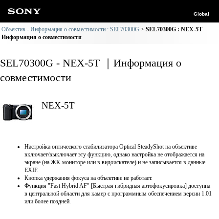
Global
Объектив - Информация о совместимости : SEL70300G
SEL70300G : NEX-5T
Информация о совместимости
SEL70300G - NEX-5T ｜Информация о
совместимости
NEX-5T
Настройка оптического стабилизатора Optical SteadyShot на объективе
включает/выключает эту функцию, однако настройка не отображается на
экране (на ЖК-мониторе или в видоискателе) и не записывается в данные
EXIF.
Кнопка удержания фокуса на объективе не работает.
Функция "Fast Hybrid AF" [Быстрая гибридная автофокусировка] доступна
в центральной области для камер с программным обеспечением версии 1.01
или более поздней.