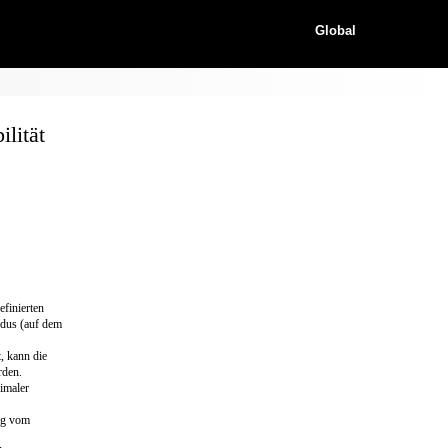
Global
lität
finierten
dus (auf dem
, kann die
rden.
imaler
ig vom