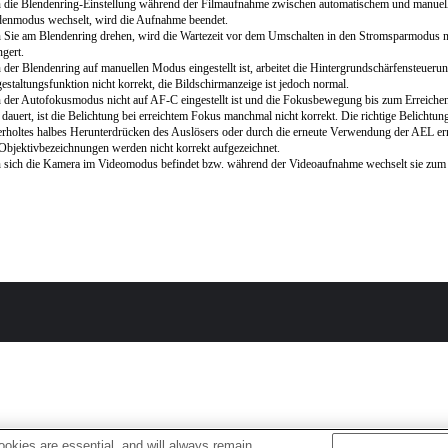
 die Blendenring-Einstellung während der Filmaufnahme zwischen automatischem und manue
enmodus wechselt, wird die Aufnahme beendet.
Sie am Blendenring drehen, wird die Wartezeit vor dem Umschalten in den Stromsparmodus n
ngert.
der Blendenring auf manuellen Modus eingestellt ist, arbeitet die Hintergrundschärfensteuerun
estaltungsfunktion nicht korrekt, die Bildschirmanzeige ist jedoch normal.
der Autofokusmodus nicht auf AF-C eingestellt ist und die Fokusbewegung bis zum Erreiche
 dauert, ist die Belichtung bei erreichtem Fokus manchmal nicht korrekt. Die richtige Belichtu
rholtes halbes Herunterdrücken des Auslösers oder durch die erneute Verwendung der AEL er
Objektivbezeichnungen werden nicht korrekt aufgezeichnet.
 sich die Kamera im Videomodus befindet bzw. während der Videoaufnahme wechselt sie zu
okies are essential, and will always remain