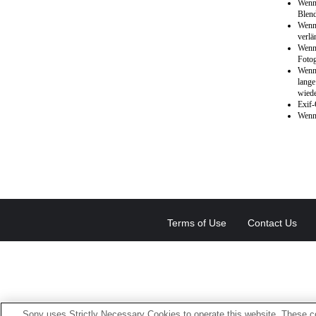
Wenn
Blend
Wenn 
verlä
Wenn 
Fotog
Wenn 
lange
wiede
Exif-
Wenn
Terms of Use
Contact Us
Sony uses Strictly Necessary Cookies to operate this website. These co