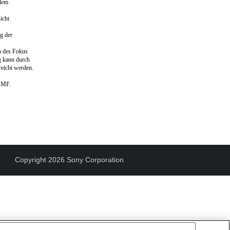
llem
icht
g der
n des Fokus
ng kann durch
reicht werden.
m MF.
Copyright 2026 Sony Corporation