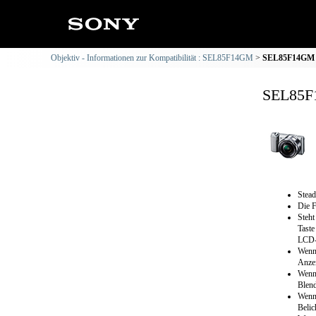
Objektiv - Informationen zur Kompatibilität : SEL85F14GM
SEL85F14GM : 
SEL85F1
Stead
Die F
Steht
Tast
LCD-B
Wenn 
Anzei
Wenn 
Blend
Wenn 
Belic