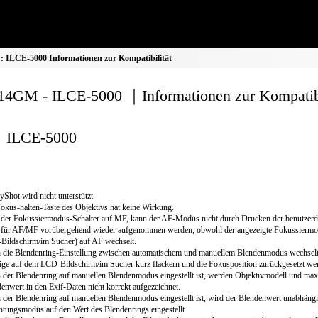
ILCE-5000 Informationen zur Kompatibilität
4GM - ILCE-5000 ｜Informationen zur Kompatibi
ILCE-5000
yShot wird nicht unterstützt.
okus-halten-Taste des Objektivs hat keine Wirkung.
 der Fokussiermodus-Schalter auf MF, kann der AF-Modus nicht durch Drücken der benutzerde
e für AF/MF vorübergehend wieder aufgenommen werden, obwohl der angezeigte Fokussiermo
ildschirm/im Sucher) auf AF wechselt.
die Blendenring-Einstellung zwischen automatischem und manuellem Blendenmodus wechselt
ge auf dem LCD-Bildschirm/im Sucher kurz flackern und die Fokusposition zurückgesetzt we
der Blendenring auf manuellen Blendenmodus eingestellt ist, werden Objektivmodell und max
enwert in den Exif-Daten nicht korrekt aufgezeichnet.
der Blendenring auf manuellen Blendenmodus eingestellt ist, wird der Blendenwert unabhäng
htungsmodus auf den Wert des Blendenrings eingestellt.