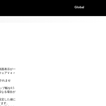
Global
画面表示が一
ウェアＶｅｒ
されませ
。
プ幅を0.5
異なる場合が
設定した値に
けます。