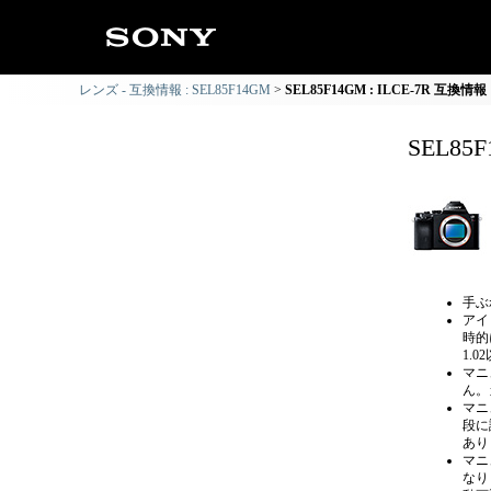
レンズ - 互換情報 : SEL85F14GM
SEL85F14GM : ILCE-7R 互換情報
SEL85
手ぶ
アイ
時的
1.
マニ
ん。
マニ
段に
あり
マニ
なり