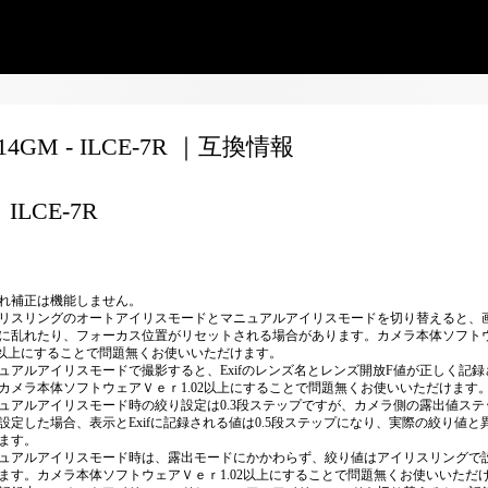
F14GM - ILCE-7R ｜互換情報
ILCE-7R
れ補正は機能しません。
リスリングのオートアイリスモードとマニュアルアイリスモードを切り替えると、
に乱れたり、フォーカス位置がリセットされる場合があります。カメラ本体ソフト
02以上にすることで問題無くお使いいただけます。
ュアルアイリスモードで撮影すると、Exifのレンズ名とレンズ開放F値が正しく記録
カメラ本体ソフトウェアＶｅｒ1.02以上にすることで問題無くお使いいただけます
ュアルアイリスモード時の絞り設定は0.3段ステップですが、カメラ側の露出値ステッ
設定した場合、表示とExifに記録される値は0.5段ステップになり、実際の絞り値と
ます。
ュアルアイリスモード時は、露出モードにかかわらず、絞り値はアイリスリングで
ます。カメラ本体ソフトウェアＶｅｒ1.02以上にすることで問題無くお使いいただ