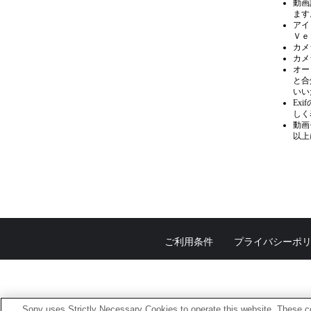
動画
ます
アイ
Ｖｅ
カメ
カメ
オー
と合
いい
Ex
しく
動画
以上
ご利用条件
プライバシーポ
Sony uses Strictly Necessary Cookies to operate this website. These co