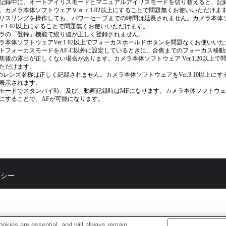
記録中に、オートアイリスモードとマニュアルアイリスモードを切り替えると、記
。カメラ本体ソフトウェアＶｅｒ1.02以上にすることで問題無くお使いいただけま
リスリングを操作しても、パワーセーブまでの時間は延長されません。カメラ本体
ｒ1.02以上にすることで問題無くお使いいただけます。
ラの「登録」機能で絞り値が正しく登録されません。
ラ本体ソフトウェアVer.1.02以上でフォーカスホールドボタンを問題なくお使いい
トフォーカスモードをAF-C以外に設定しているときに、合焦までのフォーカス移
焦後の露出が正しくない場合があります。カメラ本体ソフトウェア Ver.1.20以上で
ただけます。
ifのレンズ名称は正しく記録されません。カメラ本体ソフトウェアをVer.3.10以上に
表示されます。
モードでスタンバイ時、及び、動画記録時はMFになります。カメラ本体ソフトウェアをVe
にすることで、AFが可能になります。
リシー
okies are essential, and will always remain