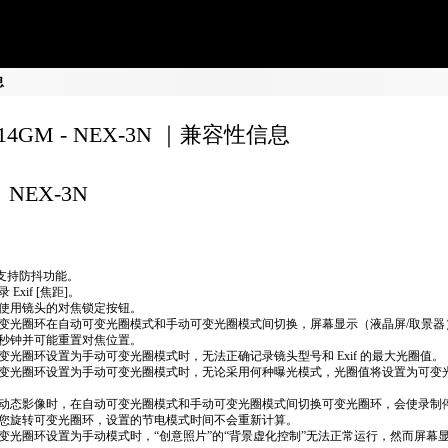
息
F14GM - NEX-3N ｜兼容性信息
NEX-3N
不支持防抖功能。
 Exif [焦距]。
使用镜头的对焦锁定按钮。
变光圈环在自动可变光圈模式和手动可变光圈模式间切换，屏幕显示（液晶屏/取景器
秒钟并可能重置对焦位置。
变光圈环设置为手动可变光圈模式时，无法正确​​记录镜头型号和 Exif 的最大光圈值。
变光圈环设置为手动可变光圈模式时，无论采用何种曝光模式，光圈值将设置为可变
动态影像时，在自动可变光圈模式和手动可变光圈模式间切换可变光圈环，会使录制
您旋转可变光圈环，设置的节电模式时间不会重新计算。
变光圈环设置为手动模式时，“创意照片”的“背景虚化控制”无法正常运行，然而屏幕