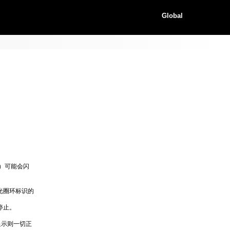
Global
）可能会闪
光圈环标识的
停止。
显示则一切正