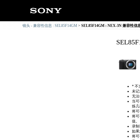
镜头 - 兼容性信息 : SEL85F14GM
SEL85F14GM : NEX-3N 兼容性信
SEL85
* 
未记录
无法
当可
烁几
将可
将可
值。
录制
如果
将可