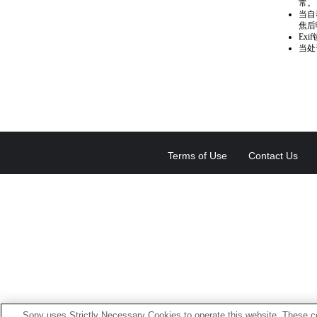
常。
当自
焦后
Ex
当处
Terms of Use
Contact Us
Sony uses Strictly Necessary Cookies to operate this website. These co