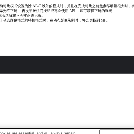
动对焦模式设置为除 AF-C 以外的模式时，并且在完成对焦之前焦点移动量很大时，
曝光不正确。 再次半按快门按钮或再次使用 AEL，即可获得正确的曝光。
if镜头名称将不会被正确记录。
于动态影像模式的待机模式时，在动态影像录制时，将会切换到 MF。
okies are essential, and will always remain