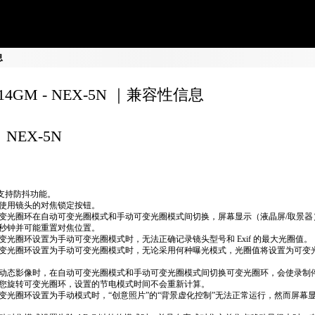
息
F14GM - NEX-5N ｜兼容性信息
NEX-5N
不支持防抖功能。
使用镜头的对焦锁定按钮。
变光圈环在自动可变光圈模式和手动可变光圈模式间切换，屏幕显示（液晶屏/取景器
秒钟并可能重置对焦位置。
变光圈环设置为手动可变光圈模式时，无法正确​​记录镜头型号和 Exif 的最大光圈值。
变光圈环设置为手动可变光圈模式时，无论采用何种曝光模式，光圈值将设置为可变
动态影像时，在自动可变光圈模式和手动可变光圈模式间切换可变光圈环，会使录制
您旋转可变光圈环，设置的节电模式时间不会重新计算。
变光圈环设置为手动模式时，“创意照片”的“背景虚化控制”无法正常运行，然而屏幕