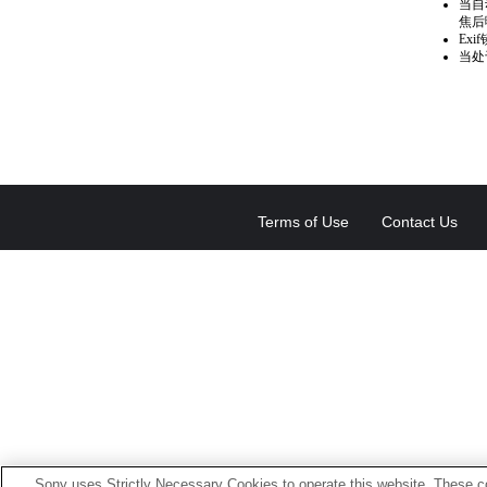
当自
焦后
Ex
当处
Terms of Use
Contact Us
Sony uses Strictly Necessary Cookies to operate this website. These co