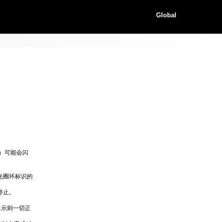
Global
）可能会闪
光圈环标识的
停止。
显示则一切正