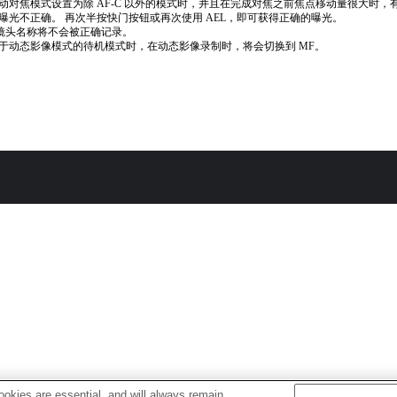
动对焦模式设置为除 AF-C 以外的模式时，并且在完成对焦之前焦点移动量很大时，
曝光不正确。 再次半按快门按钮或再次使用 AEL，即可获得正确的曝光。
if镜头名称将不会被正确记录。
于动态影像模式的待机模式时，在动态影像录制时，将会切换到 MF。
okies are essential, and will always remain