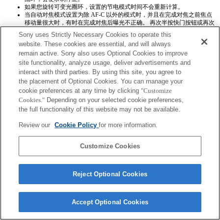
如果您旋转可变光圈环，设置的节电模式时间不会重新计算。
当自动对焦模式设置为除 AF-C 以外的模式时，并且在完成对焦之前焦点
移动量很大时，有时在完成对焦后曝光不正确。 再次半按快门按钮或再次
使用 AEL，即可获得正确的曝光。
Sony uses Strictly Necessary Cookies to operate this
Exif镜头名称将不会被正确记录。
website. These cookies are essential, and will always
当处于动态影像模式的待机模式时，在动态影像录制时，将会切换到
remain active. Sony also uses Optional Cookies to improve
MF。
site functionality, analyze usage, deliver advertisements and
interact with third parties. By using this site, you agree to
the placement of Optional Cookies. You can manage your
cookie preferences at any time by clicking
"Customize
Cookies."
Depending on your selected cookie preferences,
the full functionality of this website may not be available.
Terms of Use
Contact Us
Review our
Cookie Policy
for more information.
Copyright 2026 Sony Corporation
Customize Cookies
Reject Optional Cookies
Accept Optional Cookies