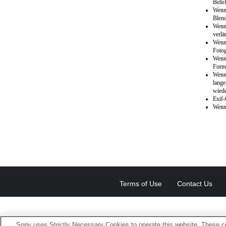
Belic
Wenn
Blend
Wenn 
verlä
Wenn 
Fotog
Wenn 
Forma
Wenn 
lange
wiede
Exif-
Wenn
Terms of Use
Contact Us
Sony uses Strictly Necessary Cookies to operate this website. These co