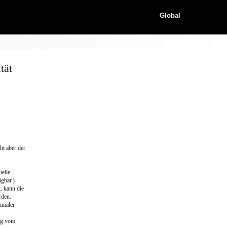
Global
tät
ht aber der
elle
gbar.)
, kann die
rden.
imaler
ig vom