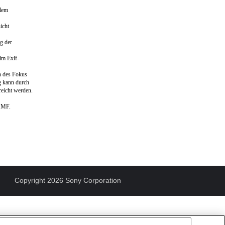
llem
icht
g der
im Exif-
n des Fokus
ng kann durch
reicht werden.
m MF.
Copyright 2026 Sony Corporation