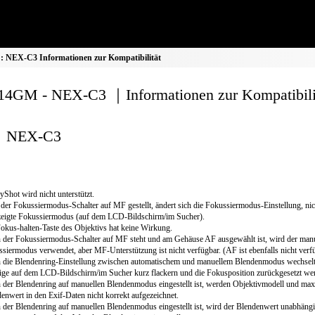
 NEX-C3 Informationen zur Kompatibilität
4GM - NEX-C3 ｜Informationen zur Kompatibili
NEX-C3
yShot wird nicht unterstützt.
der Fokussiermodus-Schalter auf MF gestellt, ändert sich die Fokussiermodus-Einstellung, nic
eigte Fokussiermodus (auf dem LCD-Bildschirm/im Sucher).
okus-halten-Taste des Objektivs hat keine Wirkung.
der Fokussiermodus-Schalter auf MF steht und am Gehäuse AF ausgewählt ist, wird der manu
siermodus verwendet, aber MF-Unterstützung ist nicht verfügbar. (AF ist ebenfalls nicht verfü
die Blendenring-Einstellung zwischen automatischem und manuellem Blendenmodus wechselt
ge auf dem LCD-Bildschirm/im Sucher kurz flackern und die Fokusposition zurückgesetzt we
der Blendenring auf manuellen Blendenmodus eingestellt ist, werden Objektivmodell und max
enwert in den Exif-Daten nicht korrekt aufgezeichnet.
der Blendenring auf manuellen Blendenmodus eingestellt ist, wird der Blendenwert unabhäng