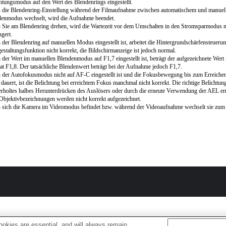
htungsmodus auf den Wert des Blendenrings eingestellt.
 die Blendenring-Einstellung während der Filmaufnahme zwischen automatischem und manue
enmodus wechselt, wird die Aufnahme beendet.
Sie am Blendenring drehen, wird die Wartezeit vor dem Umschalten in den Stromsparmodus n
ngert.
der Blendenring auf manuellen Modus eingestellt ist, arbeitet die Hintergrundschärfensteuerun
estaltungsfunktion nicht korrekt, die Bildschirmanzeige ist jedoch normal.
der Wert im manuellen Blendenmodus auf F1,7 eingestellt ist, beträgt der aufgezeichnete Wert 
t F1,8. Der tatsächliche Blendenwert beträgt bei der Aufnahme jedoch F1,7.
der Autofokusmodus nicht auf AF-C eingestellt ist und die Fokusbewegung bis zum Erreiche
 dauert, ist die Belichtung bei erreichtem Fokus manchmal nicht korrekt. Die richtige Belichtu
rholtes halbes Herunterdrücken des Auslösers oder durch die erneute Verwendung der AEL er
Objektivbezeichnungen werden nicht korrekt aufgezeichnet.
 sich die Kamera im Videomodus befindet bzw. während der Videoaufnahme wechselt sie zu
okies are essential, and will always remain