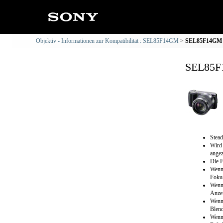
Objektiv - Informationen zur Kompatibilität : SEL85F14GM
SEL85F14GM :
SEL85F1
Stead
Wird 
angez
Die F
Wenn 
Fokus
Wenn 
Anzei
Wenn 
Blend
Wenn 