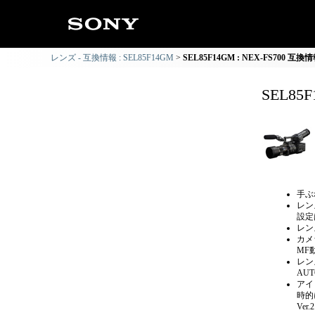
レンズ - 互換情報 : SEL85F14GM
SEL85F14GM : NEX-FS700 互換
SEL85
手ぶ
レン
設定
レン
カメ
MF
レン
AU
アイ
時的
Ve