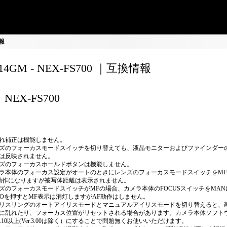
情報
F14GM - NEX-FS700 ｜互換情報
NEX-FS700
れ補正は機能しません。
ズのフォーカスモードスイッチを切り替えても、液晶モニターおよびファインダー
は反映されません。
ズのフォーカスホールドボタンは機能しません。
ラ本体のフォーカス設定がオートのときにレンズのフォーカスモードスイッチをM
動作になりますが被写体距離は表示されません。
ズのフォーカスモードスイッチがMFの場合、カメラ本体のFOCUSスイッチをMANに
TOを押すとMF表示は消灯しますがAF動作はしません。
リスリングのオートアイリスモードとマニュアルアイリスモードを切り替えると、
に乱れたり、フォーカス位置がリセットされる場合があります。カメラ本体ソフト
r.2.10以上(Ver.3.00は除く）にすることで問題無くお使いいただけます。