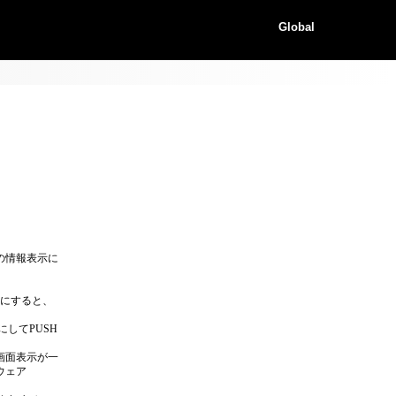
Global
の情報表示に
Fにすると、
してPUSH
画面表示が一
ウェア