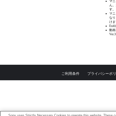
マニ
ん。
す。
マニ
なり
けま
Ex
動画
Ve
ご利用条件
プライバシーポ
Sony uses Strictly Necessary Cookies to operate this website. These co