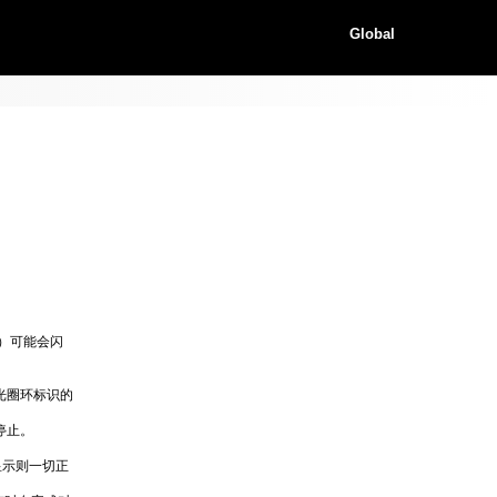
Global
）可能会闪
光圈环标识的
停止。
显示则一切正