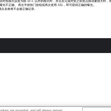
动对焦模式设置为除 AF-C 以外的模式时，并且在完成对焦之前焦点移动量很大时，
曝光不正确。 再次半按快门按钮或再次使用 AEL，即可获得正确的曝光。
if镜头名称将不会被正确记录。
okies are essential, and will always remain