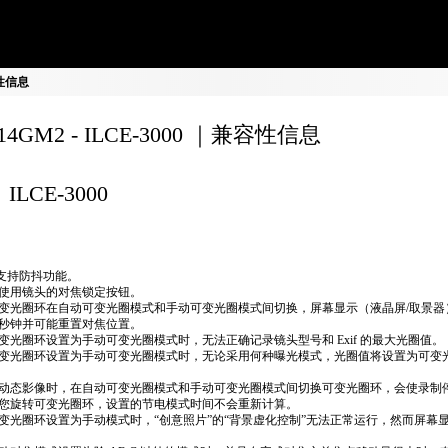
容性信息
F14GM2 - ILCE-3000 ｜兼容性信息
ILCE-3000
不支持防抖功能。
使用镜头的对焦锁定按钮。
变光圈环在自动可变光圈模式和手动可变光圈模式间切换，屏幕显示（液晶屏/取景器
秒钟并可能重置对焦位置。
变光圈环设置为手动可变光圈模式时，无法正确​​记录镜头型号和 Exif 的最大光圈值。
变光圈环设置为手动可变光圈模式时，无论采用何种曝光模式，光圈值将设置为可变
动态影像时，在自动可变光圈模式和手动可变光圈模式间切换可变光圈环，会使录制
您旋转可变光圈环，设置的节电模式时间不会重新计算。
变光圈环设置为手动模式时，“创意照片”的“背景虚化控制”无法正常运行，然而屏幕