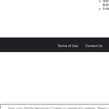
当自
焦后
Ex
Terms of Use
Contact Us
Sony uses Strictly Necessary Cookies to operate this website. These co