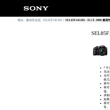
镜头 - 兼容性信息 : SEL85F14GM2
SEL85F14GM2 : ILCE-3000 兼
SEL85
* 
无法
当可
烁几
将可
将可
值。
录制
如果
将可
常。