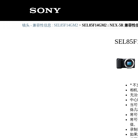
镜头 - 兼容性信息 : SEL85F14GM2
SEL85F14GM2 : NEX-5R 兼容
SEL85
* 
相机系
无法
中心
当可
烁几
将可
将可
值。
录制
如果