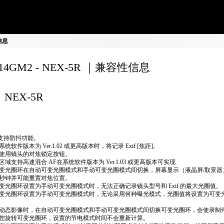
性信息
F14GM2 - NEX-5R ｜兼容性信息
NEX-5R
不支持防抖功能。
统软件版本为 Ver.1.02 或更高版本时，将记录 Exif [焦距]。
使用镜头的对焦锁定按钮。
区域支持高速混合 AF在系统软件版本为 Ver.1.03 或更高版本可实现
变光圈环在自动可变光圈模式和手动可变光圈模式间切换，屏幕显示（液晶屏/取景器
秒钟并可能重置对焦位置。
变光圈环设置为手动可变光圈模式时，无法正确​​记录镜头型号和 Exif 的最大光圈值。
变光圈环设置为手动可变光圈模式时，无论采用何种曝光模式，光圈值将设置为可变
动态影像时，在自动可变光圈模式和手动可变光圈模式间切换可变光圈环，会使录制
您旋转可变光圈环，设置的节电模式时间不会重新计算。