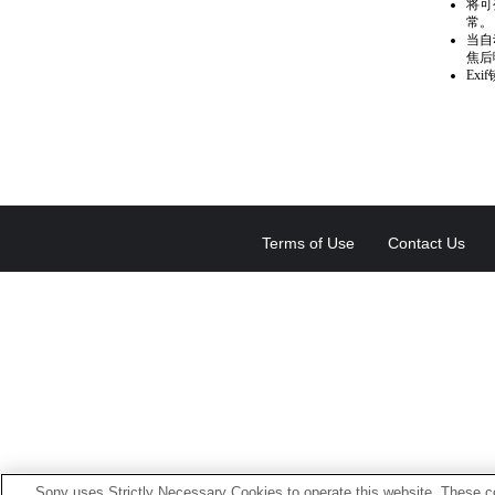
将可
常。
当自
焦后
Ex
Terms of Use
Contact Us
Sony uses Strictly Necessary Cookies to operate this website. These co