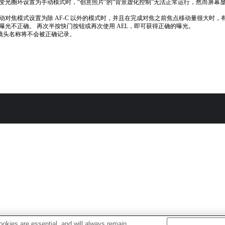
变光圈环设置为手动模式时，“创意照片”的“背景虚化控制”无法正常运行，然而屏幕
动对焦模式设置为除 AF-C 以外的模式时，并且在完成对焦之前焦点移动量很大时，
曝光不正确。 再次半按快门按钮或再次使用 AEL，即可获得正确的曝光。
if镜头名称将不会被正确记录。
okies are essential, and will always remain