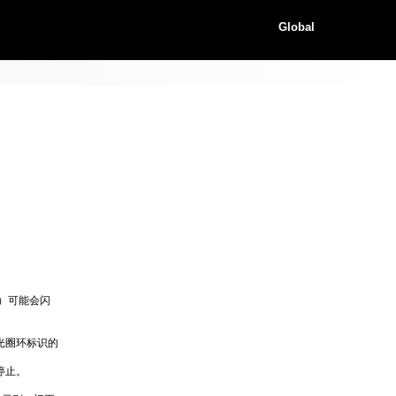
Global
）可能会闪
光圈环标识的
停止。