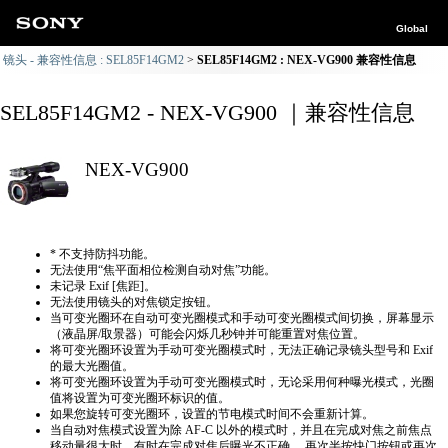
Global
镜头 - 兼容性信息 : SEL85F14GM2
SEL85F14GM2 : NEX-VG900 兼容性信息
SEL85F14GM2 - NEX-VG900 ｜兼容性信息
NEX-VG900
* 不支持防抖功能。
无法使用“焦平面相位检测自动对焦”功能。
未记录 Exif [焦距]。
无法使用镜头的对焦锁定按钮。
当可变光圈环在自动可变光圈模式和手动可变光圈模式间切换，屏幕显示
（液晶屏/取景器）可能会闪烁几秒钟并可能重置对焦位置。
将可变光圈环设置为手动可变光圈模式时，无法正确​​记录镜头型号和 Exif
的最大光圈值。
将可变光圈环设置为手动可变光圈模式时，无论采用何种曝光模式，光圈
值将设置为可变光圈环标识的值。
如果您旋转可变光圈环，设置的节电模式时间不会重新计算。
当自动对焦模式设置为除 AF-C 以外的模式时，并且在完成对焦之前焦点
移动量很大时，有时在完成对焦后曝光不正确。 再次半按快门按钮或再次