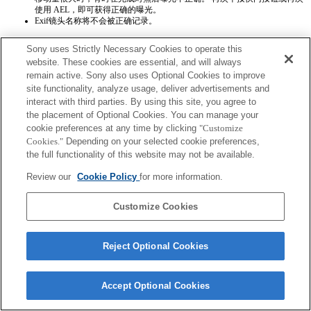
使用 AEL，即可获得正确的曝光。
Exif镜头名称将不会被正确记录。
Sony uses Strictly Necessary Cookies to operate this
website. These cookies are essential, and will always
remain active. Sony also uses Optional Cookies to improve
site functionality, analyze usage, deliver advertisements and
interact with third parties. By using this site, you agree to
Terms of Use
Contact Us
the placement of Optional Cookies. You can manage your
Copyright 2026 Sony Corporation
cookie preferences at any time by clicking
"Customize
Cookies."
Depending on your selected cookie preferences,
the full functionality of this website may not be available.
Review our
Cookie Policy
for more information.
Customize Cookies
Reject Optional Cookies
Accept Optional Cookies