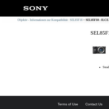
Objektiv - Informationen zur Kompatibilität : SEL85F18
SEL85F18 : ILCE-6
SEL85F1
Stead
Terms of Use
Contact Us