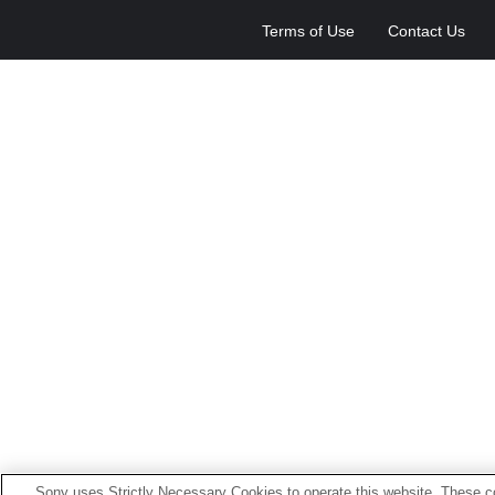
Terms of Use
Contact Us
Sony uses Strictly Necessary Cookies to operate this website. These co