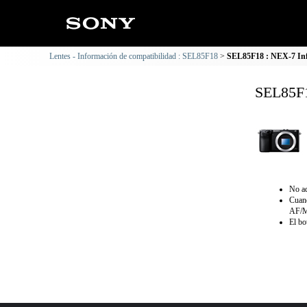
Lentes - Información de compatibilidad : SEL85F18
SEL85F18 : NEX-7 Inf
SEL85F1
No ad
Cuand
AF/MF
El bo