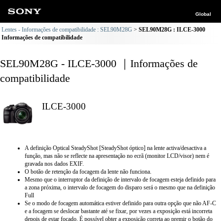
Global
Lentes - Informações de compatibilidade : SEL90M28G
SEL90M28G : ILCE-3000
Informações de compatibilidade
SEL90M28G - ILCE-3000 ｜Informações de
compatibilidade
ILCE-3000
A definição Optical SteadyShot [SteadyShot óptico] na lente activa/desactiva a
função, mas não se reflecte na apresentação no ecrã (monitor LCD/visor) nem é
gravada nos dados EXIF.
O botão de retenção da focagem da lente não funciona.
Mesmo que o interruptor da definição de intervalo de focagem esteja definido para
a zona próxima, o intervalo de focagem do disparo será o mesmo que na definição
Full
Se o modo de focagem automática estiver definido para outra opção que não AF-C
e a focagem se deslocar bastante até se fixar, por vezes a exposição está incorreta
depois de estar focado. É possível obter a exposição correta ao premir o botão do